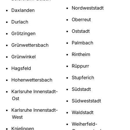
Nordweststadt
Daxlanden
Oberreut
Durlach
Oststadt
Grötzingen
Palmbach
Grünwettersbach
Rintheim
Grünwinkel
Rüppurr
Hagsfeld
Stupferich
Hohenwettersbach
Südstadt
Karlsruhe Innenstadt-
Ost
Südweststadt
Karlsruhe Innenstadt-
Waldstadt
West
Weiherfeld-
Knielingen