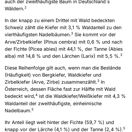
auch der zweithäufigste Baum in Deutschland`s
2
Wäldern.
In der knapp zu einem Drittel mit Wald bedeckten
Schweiz zählt die Kiefer mit 3,1 % Waldanteil zu den
3
vierthäufigsten Nadelbäumen.
Sie kommt vor der
Arve/Zirbelkiefer (Pinus cembra) mit 0,6 % und nach
der Fichte (Picea abies) mit 44,1 %, der Tanne (Abies
3
alba) mit 14,8 % und den Lärchen (Larix) mit 5,5 %.
Diese Reihenfolge gilt auch, wenn man die Bestände
(Häufigkeit) von Bergkiefer, Waldkiefer und
3
Zirbelkiefer (Arve, Zirbe) zusammenzählt.
In
Österreich, dessen Fläche fast zur Hälfte mit Wald
4
bedeckt wird,
ist die Waldkiefer/Weißkiefer mit 4,3 %
Waldanteil der zweithäufigste, einheimische
5
Nadelbaum.
Ihr Anteil liegt weit hinter der Fichte (59,7 %) und
5
knapp vor der Lärche (4,1 %) und der Tanne (2,4 %).