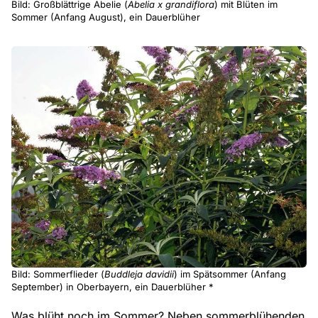
Bild: Großblättrige Abelie (
Abelia x grandiflora
) mit Blüten im
Sommer (Anfang August), ein Dauerblüher
Bild: Sommerflieder (
Buddleja davidii
) im Spätsommer (Anfang
September) in Oberbayern, ein Dauerblüher *
Was blüht noch im Sommer? Neben sommerblühenden