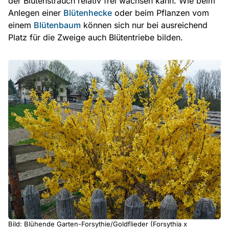
der Blütenstrauch relativ frei wachsen kann. Wie beim
Anlegen einer
Blütenhecke
oder beim Pflanzen vom
einem
Blütenbaum
können sich nur bei ausreichend
Platz für die Zweige auch Blütentriebe bilden.
Bild: Blühende Garten-Forsythie/Goldflieder (Forsythia x