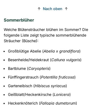
↑
Nach oben
↑
Sommerblüher
Welche Blütensträucher blühen im Sommer? Die
folgende Liste zeigt typische sommerblühende
Sträucher (Büsche):
Großblütige Abelie (
Abelia x grandiflora
)
Besenheide/Heidekraut (
Calluna vulgaris
)
Bartblume (
Caryopteris
)
Fünffingerstrauch (
Potentilla fruticosa
)
Garteneibisch (
Hibiscus syriacus
)
Geißblatt/Heckenkirsche (
Lonicera
)
Heckenknöterich (
Fallopia dumetorum
)