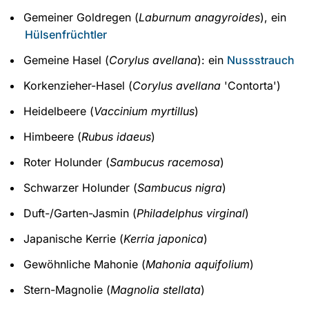
Gemeiner Goldregen (
Laburnum anagyroides
), ein
Hülsenfrüchtler
Gemeine Hasel (
Corylus avellana
): ein
Nussstrauch
Korkenzieher-Hasel (
Corylus avellana
'Contorta')
Heidelbeere (
Vaccinium myrtillus
)
Himbeere (
Rubus idaeus
)
Roter Holunder (
Sambucus racemosa
)
Schwarzer Holunder (
Sambucus nigra
)
Duft-/Garten-Jasmin (
Philadelphus virginal
)
Japanische Kerrie (
Kerria japonica
)
Gewöhnliche Mahonie (
Mahonia aquifolium
)
Stern-Magnolie (
Magnolia stellata
)