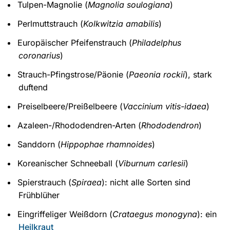
Tulpen-Magnolie (
Magnolia soulogiana
)
Perlmuttstrauch (
Kolkwitzia amabilis
)
Europäischer Pfeifenstrauch (
Philadelphus
coronarius
)
Strauch-Pfingstrose/Päonie (
Paeonia rockii
), stark
duftend
Preiselbeere/Preißelbeere (
Vaccinium vitis-idaea
)
Azaleen-/Rhododendren-Arten (
Rhododendron
)
Sanddorn (
Hippophae rhamnoides
)
Koreanischer Schneeball (
Viburnum carlesii
)
Spierstrauch (
Spiraea
): nicht alle Sorten sind
Frühblüher
Eingriffeliger Weißdorn (
Crataegus monogyna
): ein
Heilkraut