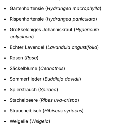
Gartenhortensie (
Hydrangea macrophylla
)
Rispenhortensie (
Hydrangea paniculata
)
Großkelchiges Johanniskraut (
Hypericum
calycinum
)
Echter Lavendel (
Lavandula angustifolia
)
Rosen (
Rosa
)
Säckelblume (
Ceanothus
)
Sommerflieder (
Buddleja davidii
)
Spierstrauch (
Spiraea
)
Stachelbeere (
Ribes uva-crispa
)
Straucheibisch (
Hibiscus syriacus
)
Weigelie (
Weigela
)