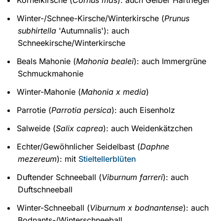
Kornelkirsche (
Cornus mas
): auch Gelber Hartriegel
Winter-/Schnee-Kirsche/Winterkirsche (
Prunus
subhirtella
'Autumnalis'): auch
Schneekirsche/Winterkirsche
Beals Mahonie (
Mahonia bealei
): auch Immergrüne
Schmuckmahonie
Winter-Mahonie (
Mahonia x media
)
Parrotie (
Parrotia persica
): auch Eisenholz
Salweide (
Salix caprea
): auch Weidenkätzchen
Echter/Gewöhnlicher Seidelbast (
Daphne
mezereum
): mit
Stieltellerblüten
Duftender Schneeball (
Viburnum farreri
): auch
Duftschneeball
Winter-Schneeball (
Viburnum x bodnantense
): auch
Bodnants-/Winterschneeball