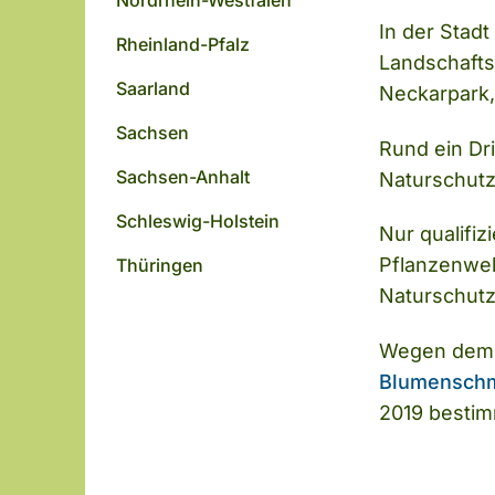
Nordrhein-Westfalen
In der Stad
Rheinland-Pfalz
Landschafts
Saarland
Neckarpark,
Sachsen
Rund ein Dri
Sachsen-Anhalt
Naturschutz
Schleswig-Holstein
Nur qualifi
Pflanzenwel
Thüringen
Naturschut
Wegen dem b
Blumensch
2019 bestim