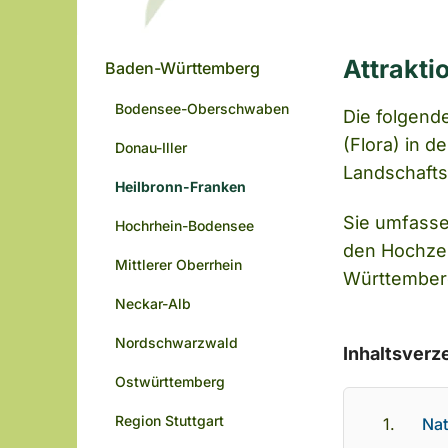
Attrakti
Baden-Württemberg
Bodensee-Oberschwaben
Die folgend
(Flora) in 
Donau-Iller
Landschafts
Heilbronn-Franken
Sie umfasse
Hochrhein-Bodensee
den Hochzei
Mittlerer Oberrhein
Württember
Neckar-Alb
Nordschwarzwald
Inhaltsverz
Ostwürttemberg
Region Stuttgart
Nat