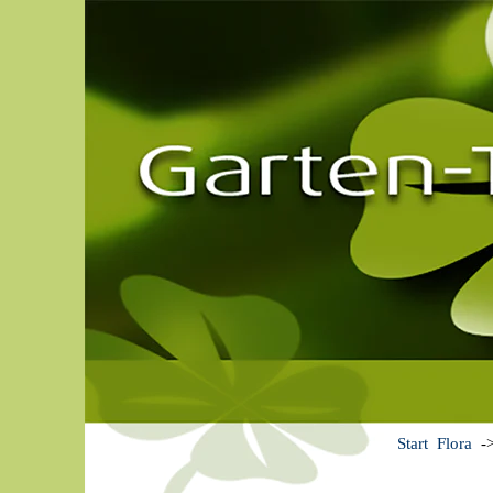
Start
Flora
-