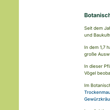
Botanisc
Seit dem Ja
und Baukultu
In dem 1,7 h
große Auswa
In dieser P
Vögel beoba
Im Botanisc
Trockenmau
Gewürzkräu