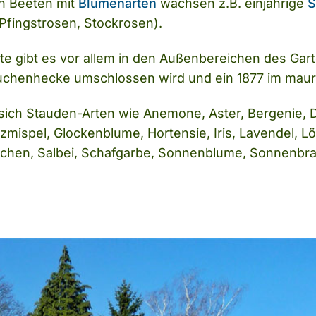
en Beeten mit
Blumenarten
wachsen z.B. einjährige
S
 Pfingstrosen, Stockrosen).
e gibt es vor allem in den Außenbereichen des Gar
uchenhecke umschlossen wird und ein 1877 im maurisc
 sich Stauden-Arten wie Anemone, Aster, Bergenie, D
nzmispel, Glockenblume, Hortensie, Iris, Lavendel,
chen, Salbei, Schafgarbe, Sonnenblume, Sonnenbra