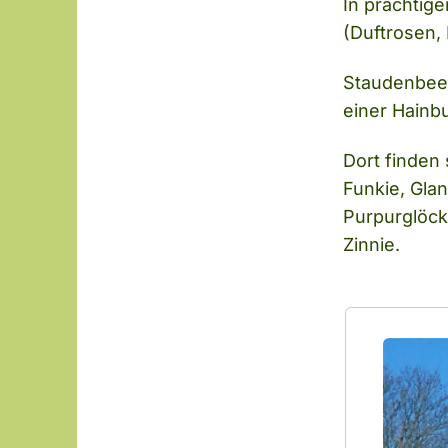
In prächtig
(Duftrosen,
Staudenbeet
einer Hainb
Dort finden
Funkie, Gla
Purpurglöck
Zinnie.