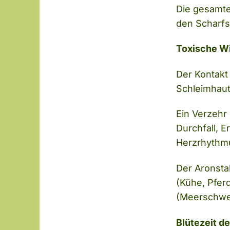
Die gesamte 
den Scharfst
Toxische W
Der Kontakt 
Schleimhau
Ein Verzehr
Durchfall, 
Herzrhythm
Der Aronstab
(Kühe, Pfer
(Meerschwei
Blütezeit de