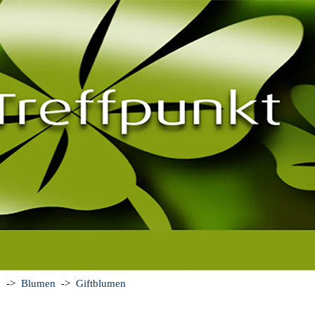
n
->
Blumen
->
Giftblumen