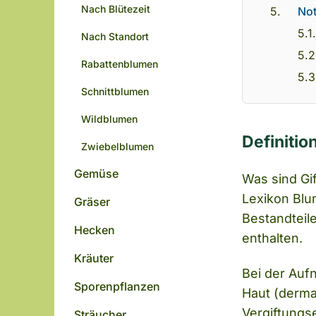
Nach Blütezeit
Not
Nach Standort
Rabattenblumen
Schnittblumen
Wildblumen
Definitio
Zwiebelblumen
Gemüse
Was sind Gi
Lexikon Blu
Gräser
Bestandteil
Hecken
enthalten.
Kräuter
Bei der Auf
Sporenpflanzen
Haut (derma
Vergiftungs
Sträucher