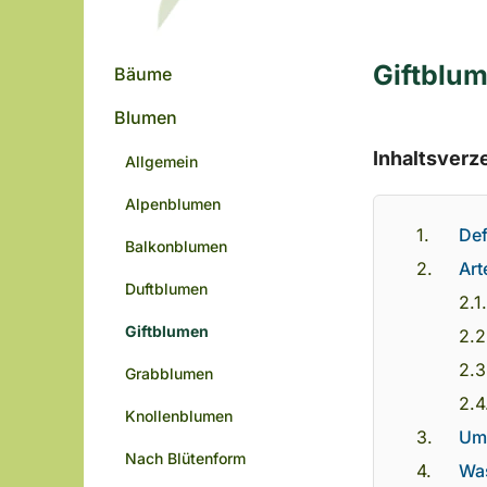
Giftblum
Bäume
Blumen
Inhaltsverz
Allgemein
Alpenblumen
Def
Balkonblumen
Art
Duftblumen
Giftblumen
Grabblumen
Knollenblumen
Umf
Nach Blütenform
Was