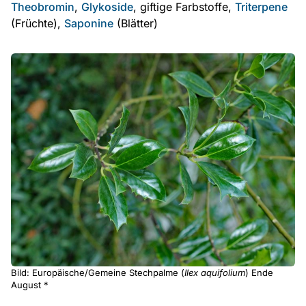
Theobromin
,
Glykoside
, giftige Farbstoffe,
Triterpene
(Früchte),
Saponine
(Blätter)
Bild: Europäische/Gemeine Stechpalme (
Ilex aquifolium
) Ende
August *