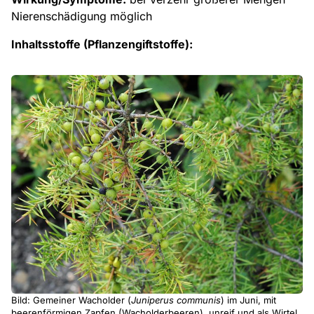
Nierenschädigung möglich
Inhaltsstoffe (Pflanzengiftstoffe):
Bild: Gemeiner Wacholder (
Juniperus communis
) im Juni, mit
beerenförmigen Zapfen (Wacholderbeeren), unreif und als Wirtel