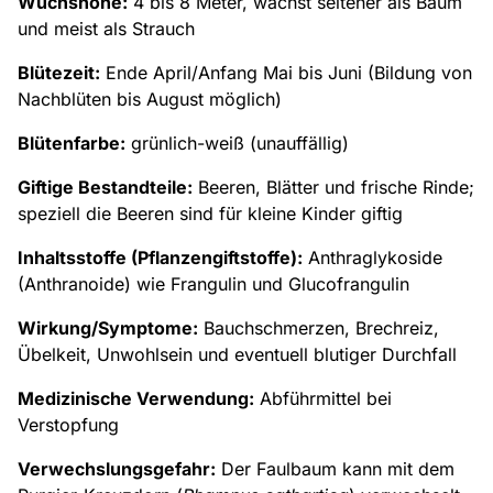
Wuchshöhe:
4 bis 8 Meter, wächst seltener als Baum
und meist als Strauch
Blütezeit:
Ende April/Anfang Mai bis Juni (Bildung von
Nachblüten bis August möglich)
Blütenfarbe:
grünlich-weiß (unauffällig)
Giftige Bestandteile:
Beeren, Blätter und frische Rinde;
speziell die Beeren sind für kleine Kinder giftig
Inhaltsstoffe (Pflanzengiftstoffe):
Anthraglykoside
(Anthranoide) wie Frangulin und Glucofrangulin
Wirkung/Symptome:
Bauchschmerzen, Brechreiz,
Übelkeit, Unwohlsein und eventuell blutiger Durchfall
Medizinische Verwendung:
Abführmittel bei
Verstopfung
Verwechslungsgefahr:
Der Faulbaum kann mit dem