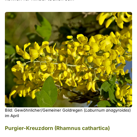
Bild: Gewöhnlicher/Gemeiner Goldregen (
Laburnum anagyroides
)
im April
Purgier-Kreuzdorn (Rhamnus cathartica)