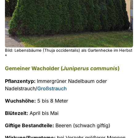
Bild: Lebensbäume (Thuja occidentalis) als Gartenhecke im Herbst
*
Gemeiner Wacholder (
Juniperus communis
)
Pflanzentyp:
Immergrüner Nadelbaum oder
Nadelstrauch/
Großstrauch
Wuchshöhe:
5 bis 8 Meter
Blütezeit:
April bis Mai
Giftige Bestandteile:
Beeren (schwach giftig)
Wirkung/Symptome:
bei Verzehr größerer Mengen