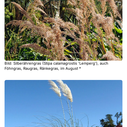
Bild: Silberährengras (Stipa calamagrostis 'Lemperg'), auch
Föhngras, Raugras, Ränkegras, im August *