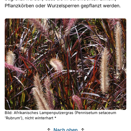
Pflanzkörben oder Wurzelsperren gepflanzt werden.
Bild: Afrikanisches Lampenputzergras (Pennisetum setaceum
'Rubrum'), nicht winterhart *
↑
Nach oben
↑