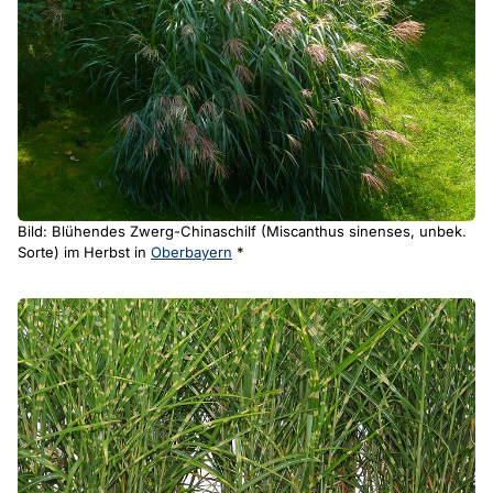
Bild: Blühendes Zwerg-Chinaschilf (Miscanthus sinenses, unbek.
Sorte) im Herbst in
Oberbayern
*