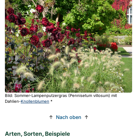
Bild: Sommer-Lampenputzergras (Pennisetum villosum) mit
Dahlien-
Knollenblumen
*
↑
Nach oben
↑
Arten, Sorten, Beispiele