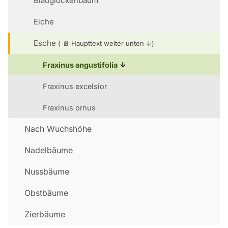
Blauglockenbaum
Eiche
Esche
Fraxinus angustifolia
Fraxinus excelsior
Fraxinus ornus
Nach Wuchshöhe
Nadelbäume
Nussbäume
Obstbäume
Zierbäume